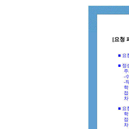
[요청 
■ 
■ 
주
-수
-
학
접
차
■ 요
학번
접속
차단