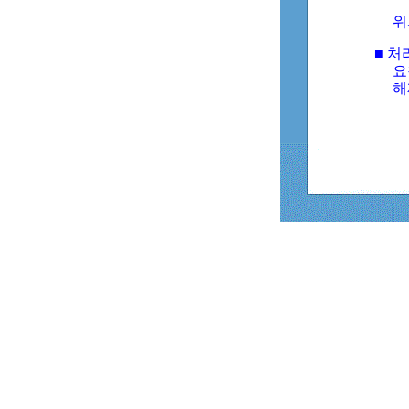
위
■ 처
요
해