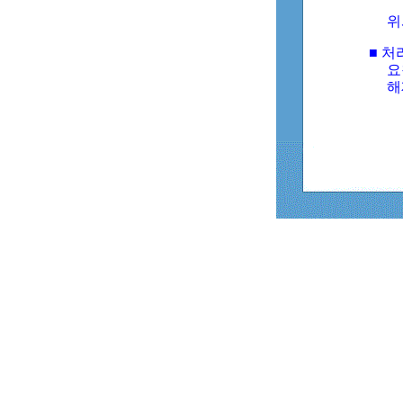
위
■ 처
요
해