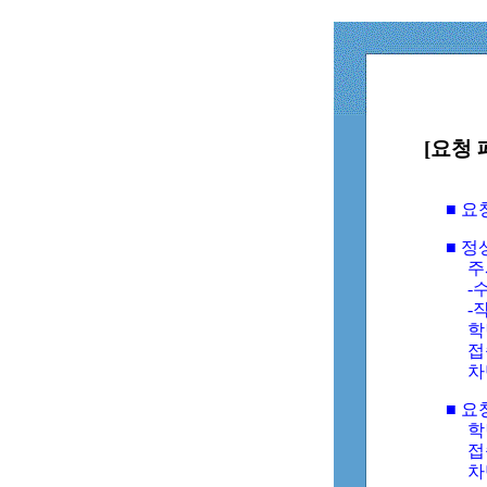
[요청 
■ 
■ 
주
-수
-
학
접
차
■ 요
학번
접속
차단