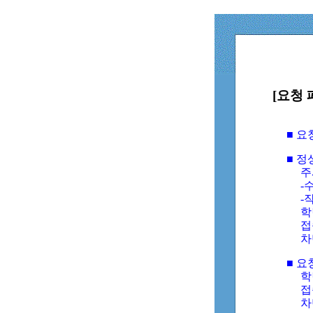
[요청 
■ 
■ 
주
-수
-
학
접
차
■ 요
학번
접속
차단