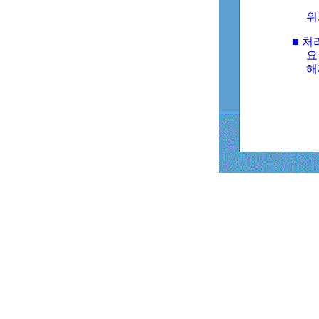
위
■ 처
요
해