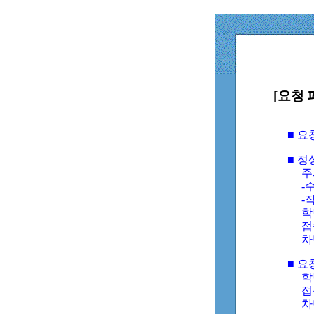
[요청 
■ 
■ 
주
-수
-
학
접
차
■ 요
학번
접속
차단