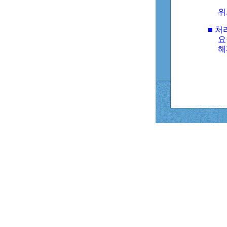
위
■ 처
요
해