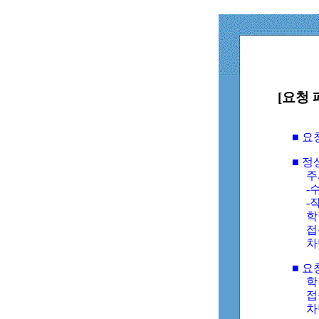
[요청 
■ 
■ 
주
-수
-
학
접
차
■ 요
학번
접속
차단