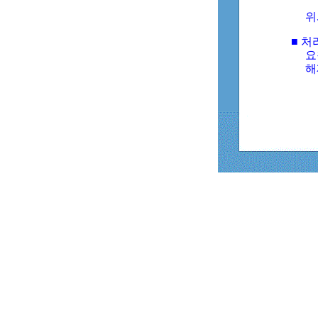
위
■ 처
요
해