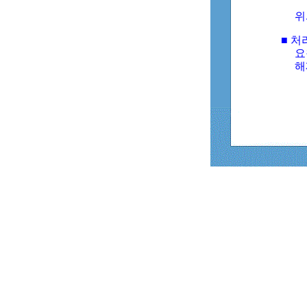
위
■ 처
요
해