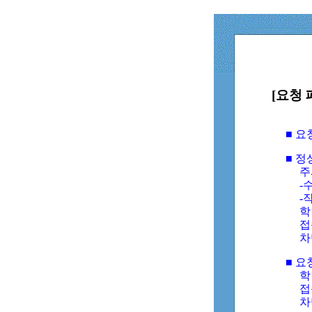
[요청 
■ 
■ 
주
-수
-
학
접
차
■ 요
학번
접속
차단