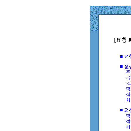
[요청 
■ 
■ 
주
-수
-
학
접
차
■ 요
학번
접속
차단