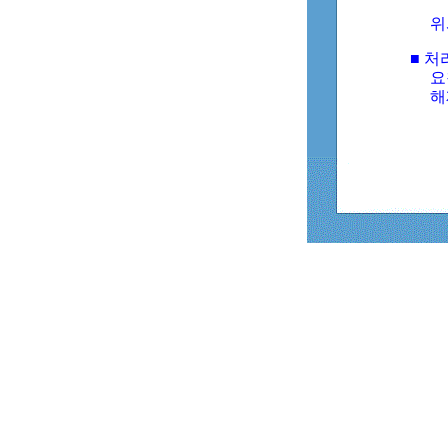
위
■ 처
요
해