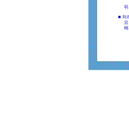
위
■ 처
요
해