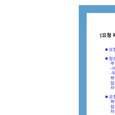
[요청 
■ 
■ 
주
-수
-
학
접
차
■ 요
학번
접속
차단