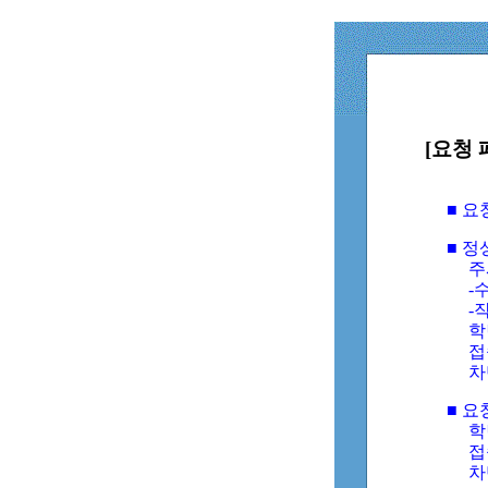
[요청 
■ 
■ 
주
-수
-
학
접
차
■ 요
학번
접속
차단