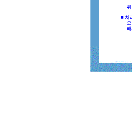
위
■ 처
요
해