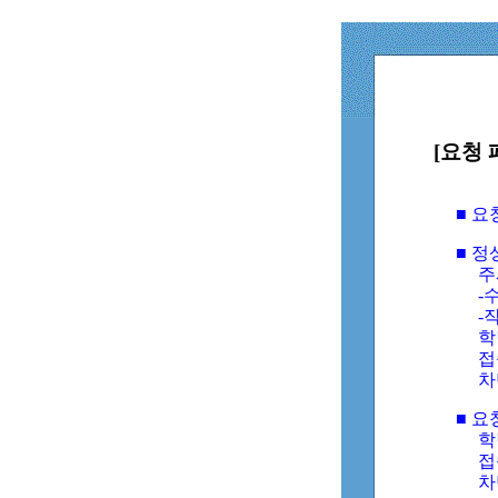
[요청 
■ 
■ 
주
-수
-
학
접
차
■ 요
학번
접속
차단