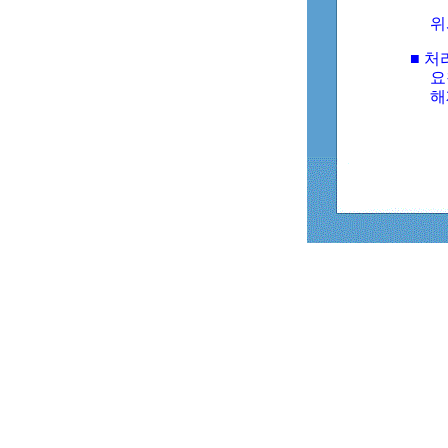
위
■ 처
요
해