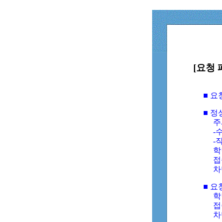
[요청 
■ 
■ 
주
-수
-
학
접
차
■ 요
학번
접속
차단