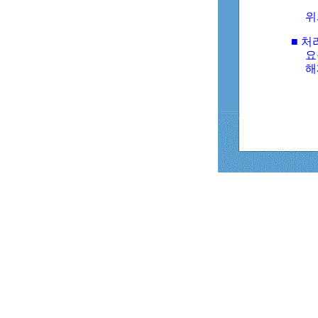
위
■ 처
요
해